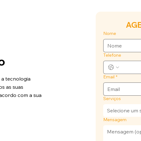
AGE
Nome
Telefone
o
Email
*
 a tecnologia
os as suas
 acordo com a sua
Serviços
Selecione um 
Mensagem