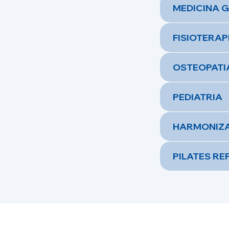
MEDICINA 
FISIOTERAP
OSTEOPATIA
PEDIATRIA
HARMONIZA
PILATES R